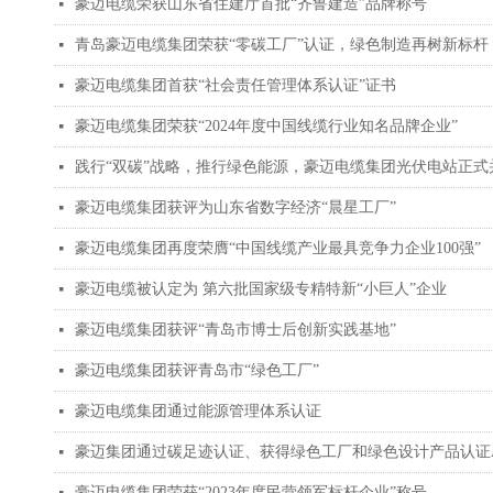
豪迈电缆荣获山东省住建厅首批“齐鲁建造”品牌称号
넷
青岛豪迈电缆集团荣获“零碳工厂”认证，绿色制造再树新标杆
넷
豪迈电缆集团首获“社会责任管理体系认证”证书
넷
豪迈电缆集团荣获“2024年度中国线缆行业知名品牌企业”
넷
践行“双碳”战略，推行绿色能源，豪迈电缆集团光伏电站正式
넷
豪迈电缆集团获评为山东省数字经济“晨星工厂”
넷
豪迈电缆集团再度荣膺“中国线缆产业最具竞争力企业100强”
넷
豪迈电缆被认定为 第六批国家级专精特新“小巨人”企业
넷
豪迈电缆集团获评“青岛市博士后创新实践基地”
넷
豪迈电缆集团获评青岛市“绿色工厂”
넷
豪迈电缆集团通过能源管理体系认证
넷
豪迈集团通过碳足迹认证、获得绿色工厂和绿色设计产品认证A
넷
豪迈电缆集团荣获“2023年度民营领军标杆企业”称号