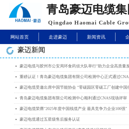
青岛豪迈电缆集
Qingdao Haomai Cable Gro
网站首页
走进豪迈
新闻资讯
豪迈新闻
豪迈电缆与胶州市公安局环食药侦大队举行“助力企业高质量
넷
重磅认证！青岛豪迈电缆集团有限公司检测中心正式通过CNA
넷
豪迈电缆受邀出席中国节能协会 “零碳园区零碳工厂创建中国
넷
青岛豪迈电缆集团有限公司检测中心顺利通过CNAS现场评审
넷
豪迈电缆荣膺“2025年度中国线缆产业 最具竞争力企业100强”
넷
豪迈电缆通过五星级售后服务认证
넷