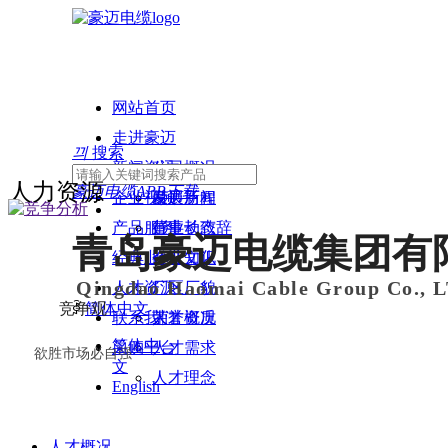
网站首页
走进豪迈
끠
搜索
新闻资讯
公司概况
人力资源
豪迈电缆APP下载
企业视频
发展历程
豪迈新闻
产品服务
董事长致辞
行业动态
青岛豪迈电缆集团有
经典业绩
企业文化
行业知识
Qingdao Haomai Cable Group Co., 
人才资源
厂区厂貌
竞争观
ꀅ
简体中文
联系我们
荣誉资质
人才概况
简体中
采购平台
人才需求
欲胜市场必自强
文
人才理念
English
人才概况