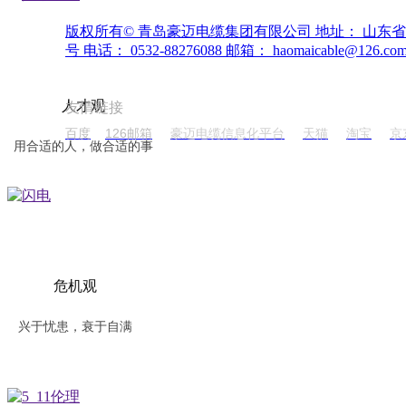
版权所有©
青岛豪迈电缆集团有限公司
地址：
山东省
号
电话：
0532-88276088
邮箱：
haomaicable@126.co
人才观
友情链接
百度
126邮箱
豪迈电缆信息化平台
天猫
淘宝
京
用合适的人，做合适的事
危机观
兴于忧患，衰于自满