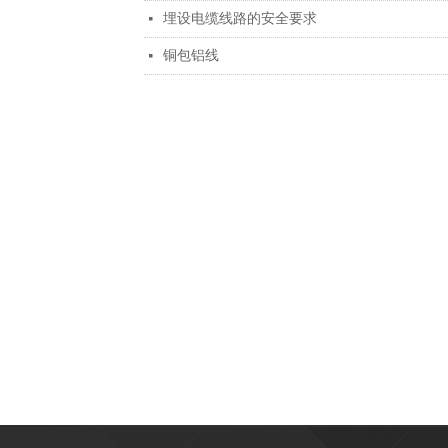
埋设电缆线路的安全要求
넷
铜包铝线
넷